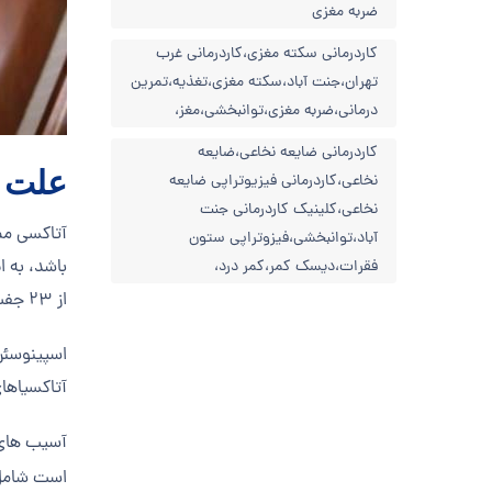
ضربه مغزی
کاردرمانی سکته مغزی،کاردرمانی غرب
تهران،جنت آباد،سکته مغزی،تغذیه،تمرین
درمانی،ضربه مغزی،توانبخشی،مغز،
کاردرمانی ضایعه نخاعی،ضایعه
علت 
نخاعی،کاردرمانی فیزیوتراپی ضایعه
نخاعی،کلینیک کاردرمانی جنت
آتاکسی مم
آباد،توانبخشی،فیزوتراپی ستون
فقرات،دیسک کمر،کمر درد،
از 23 جفت کروموزوم در آن است.
اسپینوسئر
آتاکسیاها
تماس برای سرویس
آسیب های 
اضطراری!
است شامل