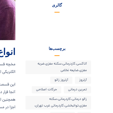
گالری
برچسب‌ها
انوا
آتاکسی،کاردرمانی،سکته مغزی،ضربه
مخچه قسمت
مغزی،ضایعه نخاعی
الکتریکی 
آرتروز
آرتروز زانو
این قسمت 
تمرین درمانی
حرکات اصلاحی
آنجا قرار 
زالو درمانی،کاردرمانی،سکته
همچنین از
مغزی،توانبخشی،کاردرمانی غرب تهران،
اجزا در م