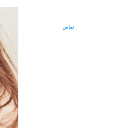
09125066759
تماس