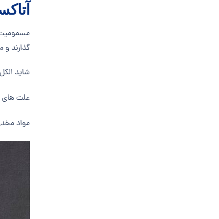
آتاکس
مسمومیت ه
گذارند و م
شاید الکل 
علت های دی
مواد مخدر تفریح