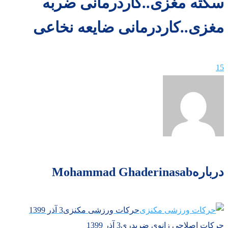
سکته مغزی..کاردرمانی ضربه
مغزی..کاردرمانی ضایعه نخاعی
15
درباره
Mohammad Ghaderinasab
حرکات ورزشی مکنزی
3 آذر 1399
حرکات اصلاحی زانوی ضربدری
3 آذر 1399