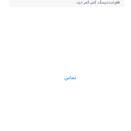
فقرات،دیسک کمر،کمر درد،
تماس برای سرویس اضطراری!
09125066759
تماس