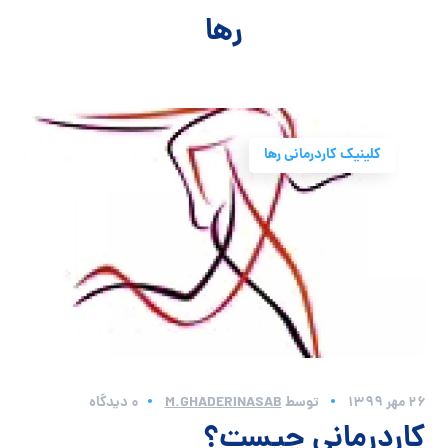
رها
کلینیک کاردرمانی رها
26 مهر 1399
توسط
M.GHADERINASAB
0 دیدگاه
کاردرمانی چیست؟